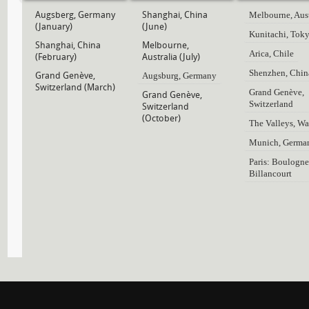
Augsberg, Germany
Shanghai, China
Melbourne, Aust
(January)
(June)
Kunitachi, Tok
Shanghai, China
Melbourne,
Arica, Chile
(February)
Australia (July)
Shenzhen, Chin
Grand Genève,
Augsburg, Germany
Switzerland (March)
Grand Genève,
Grand Genève,
Switzerland
Switzerland
(October)
The Valleys, Wa
Munich, Germa
Paris: Boulogne
Billancourt