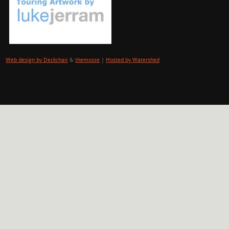
Web design by Deckchair
&
themosse
|
Hosted by Watershed